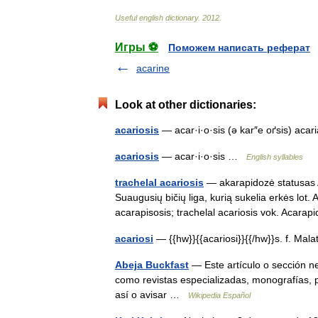
Useful
english
dictionary
.
2012
.
Игры ⚽
Поможем написать реферат
acarine
Look at other dictionaries:
acariosis
— acar·i·o·sis (ə kar″e oґsis) ac
acariosis
— acar·i·o·sis …
English syllables
trachelal acariosis
— akarapidozė statusas A
Suaugusių bičių liga, kurią sukelia erkės lot. 
acarapisosis; trachelal acariosis vok. Aca
acariosi
— {{hw}}{{acariosi}}{{/hw}}s. f. Mal
Abeja Buckfast
— Este artículo o sección n
como revistas especializadas, monografías, p
así o avisar …
Wikipedia Español