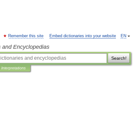
Remember this site
Embed dictionaries into your website
EN
s and Encyclopedias
Search!
Interpretations