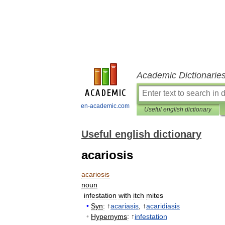
Academic Dictionarie
en-academic.com
Useful english dictionary
Useful english dictionary
acariosis
acariosis
noun
infestation
with
itch
mites
•
Syn
:
↑
acariasis
, ↑
acaridiasis
•
Hypernyms
:
↑
infestation