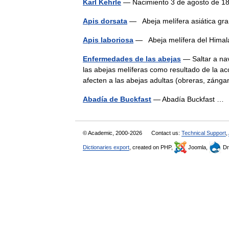
Karl Kehrle
— Nacimiento 3 de agosto de
Apis dorsata
— Abeja melífera asiática g
Apis laboriosa
— Abeja melífera del Him
Enfermedades de las abejas
— Saltar a na
las abejas melíferas como resultado de la a
afecten a las abejas adultas (obreras, zánga
Abadía de Buckfast
— Abadía Buckfast 
© Academic, 2000-2026
Contact us:
Technical Support
,
Dictionaries export
, created on PHP,
Joomla,
Dr