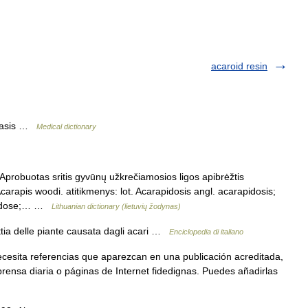
acaroid resin
ariasis …
Medical dictionary
probuotas sritis gyvūnų užkrečiamosios ligos apibrėžtis
Acarapis woodi. atitikmenys: lot. Acarapidosis angl. acarapidosis;
rapidose;… …
Lithuanian dictionary (lietuvių žodynas)
attia delle piante causata dagli acari …
Enciclopedia di italiano
ecesita referencias que aparezcan en una publicación acreditada,
rensa diaria o páginas de Internet fidedignas. Puedes añadirlas