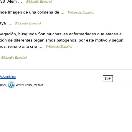
 1898 Alem …
Wikipedia Español
rande Imagen de una colmena de …
Wikipedia Español
alaya …
Wikipedia Español
vegación, búsqueda Son muchas las enfermedades que atacan a
cción de diferentes organismos patógenos, por este motivo y según
nos, reina o a la cría …
Wikipedia Español
…
Wikipedia Español
Advertising
18+
upal,
WordPress, MODx.